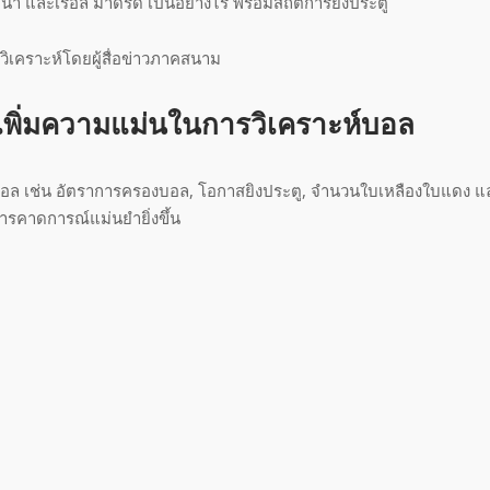
นา และเรอัล มาดริด เป็นอย่างไร พร้อมสถิติการยิงประตู
วิเคราะห์โดยผู้สื่อข่าวภาคสนาม
ง เพิ่มความแม่นในการวิเคราะห์บอล
์บอล เช่น อัตราการครองบอล, โอกาสยิงประตู, จำนวนใบเหลืองใบแดง แ
้การคาดการณ์แม่นยำยิ่งขึ้น