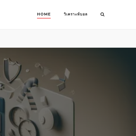
HOME
วิเคราะห์บอล