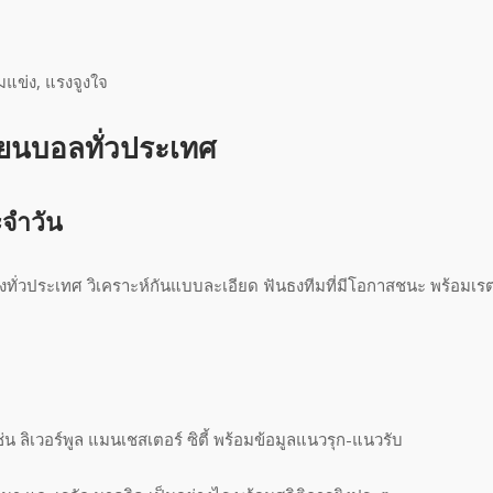
แข่ง, แรงจูงใจ
ซียนบอลทั่วประเทศ
ะจำวัน
ั่วประเทศ วิเคราะห์กันแบบละเอียด ฟันธงทีมที่มีโอกาสชนะ พร้อมเร
เช่น ลิเวอร์พูล แมนเชสเตอร์ ซิตี้ พร้อมข้อมูลแนวรุก-แนวรับ