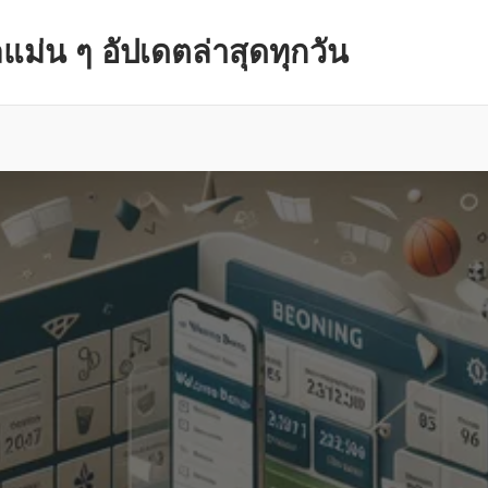
ลแม่น ๆ อัปเดตล่าสุดทุกวัน