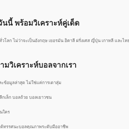
ี้ พร้อมวิเคราะห์คู่เด็ด
่วโลก ไม่ว่าจะเป็นอังกฤษ เยอรมัน อิตาลี ฝรั่งเศส ญี่ปุ่น เกาหลี แ
ดตามวิเคราะห์บอลจากเรา
ะข้อมูลล่าสุด ไม่ใช่แค่การเดาสุ่ม
่ ลีกเล็ก บอลถ้วย บอลเยาวชน
่อนใคร
ิน ก็ได้ทรรศนะบอลคุณภาพระดับมืออาชีพ