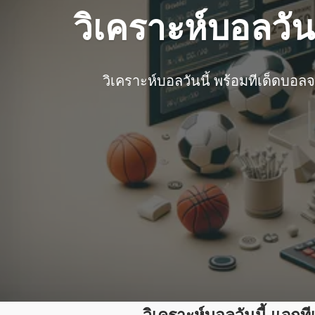
วิเคราะห์บอลวันน
วิเคราะห์บอลวันนี้ พร้อมทีเด็ดบอลจ