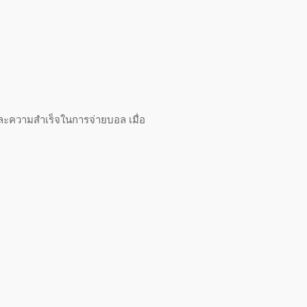
ละความสำเร็จในการจ่ายบอล เมื่อ