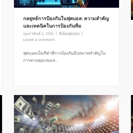
กลยุทธ์การป้องกันในฟุตบอล: ความสำคัญ
และเทคนิคในการป้องกันทีม
กุมภาพันธ์ 2, 2025
ทีเด็ดฟุตบอล
Leave a comment
ฟุตบอลเป็นกีฬาที่การป้องกันมีบทบาทสำคัญใน
การควบคุมเกมแล...