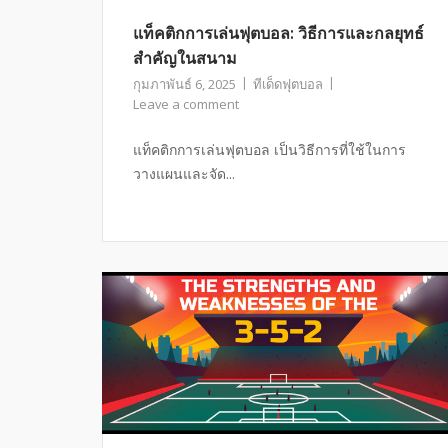
แท็คติกการเล่นฟุตบอล: วิธีการและกลยุทธ์
สำคัญในสนาม
กุมภาพันธ์ 6, 2025
ทีเด็ดฟุตบอล
Leave a comment
แท็คติกการเล่นฟุตบอล เป็นวิธีการที่ใช้ในการ
วางแผนและจัด...