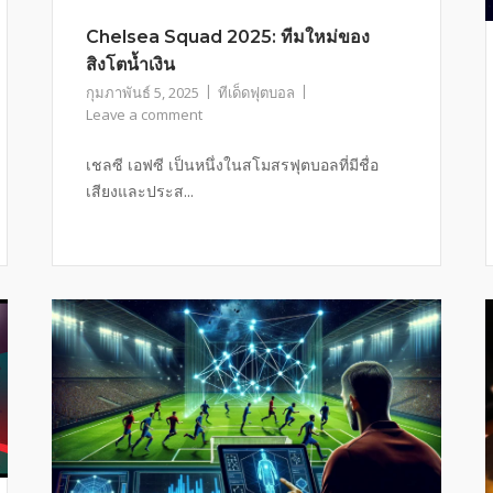
Chelsea Squad 2025: ทีมใหม่ของ
สิงโตน้ำเงิน
กุมภาพันธ์ 5, 2025
ทีเด็ดฟุตบอล
Leave a comment
เชลซี เอฟซี เป็นหนึ่งในสโมสรฟุตบอลที่มีชื่อ
เสียงและประส...