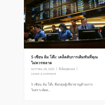
5 เซียน ล้ม โต๊ะ: เคล็ดลับการเดิมพันที่คุณ
ไม่ควรพลาด
มกราคม 28, 2025
ทีเด็ดฟุตบอล
Leave a comment
5 เซียน ล้ม โต๊ะ คือกลุ่มผู้เชี่ยวชาญด้านการ
วิเคราะห์ผล...