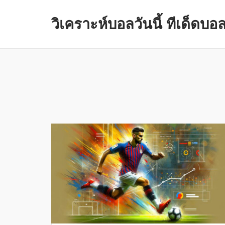
Skip
to
วิเคราะห์บอลวันนี้ ทีเด็ดบอ
content