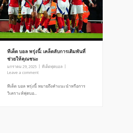
ทีเด็ด บอล พรุ่งนี้: เคล็ดลับการเดิมพันที่
ช่วยให้คุณชนะ
มกราคม 29, 2025
ทีเด็ดฟุตบอล
Leave a comment
ทีเด็ด บอล พรุ่งนี้ หมายถึงคำแนะนำหรือการ
วิเคราะห์ฟุตบอ...