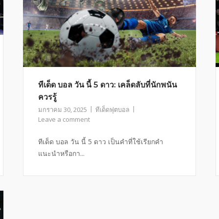
ทีเด็ด บอล วัน นี้ 5 ดาว: เคล็ดลับที่นักพนัน
ควรรู้
มกราคม 30, 2025
ทีเด็ดฟุตบอล
Leave a comment
ทีเด็ด บอล วัน นี้ 5 ดาว เป็นคำที่ใช้เรียกคำ
แนะนำหรือกา...