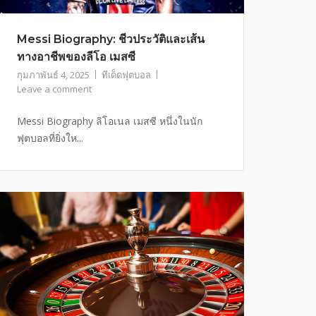
Messi Biography: ชีวประวัติและเส้น
ทางอาชีพของลีโอ เมสซี
กุมภาพันธ์ 4, 2025
ทีเด็ดฟุตบอล
Leave a comment
Messi Biography ลิโอเนล เมสซี หนึ่งในนัก
ฟุตบอลที่ยิ่งให...