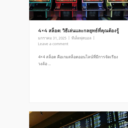
4×4 สล็อต: วิธีเล่นและกลยุทธ์ที่คุณต้องรู้
มกราคม 31, 2025
ทีเด็ดฟุตบอล
Leave a comment
4×4 สล็อต คือเกมสล็อตออนไลน์ที่มีการจัดเรียง
วงล้อ ...