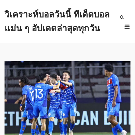
Skip
to
วิเคราะห์บอลวันนี้ ทีเด็ดบอล
content
M
แม่น ๆ อัปเดตล่าสุดทุกวัน