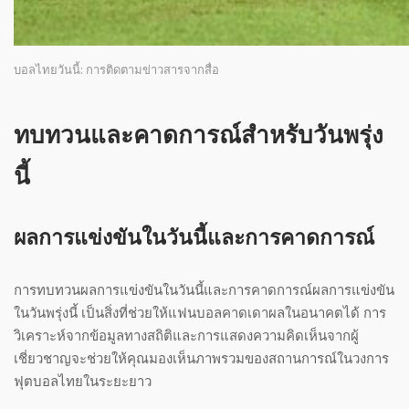
บอลไทยวันนี้: การติดตามข่าวสารจากสื่อ
ทบทวนและคาดการณ์สำหรับวันพรุ่ง
นี้
ผลการแข่งขันในวันนี้และการคาดการณ์
การทบทวนผลการแข่งขันในวันนี้และการคาดการณ์ผลการแข่งขัน
ในวันพรุ่งนี้ เป็นสิ่งที่ช่วยให้แฟนบอลคาดเดาผลในอนาคตได้ การ
วิเคราะห์จากข้อมูลทางสถิติและการแสดงความคิดเห็นจากผู้
เชี่ยวชาญจะช่วยให้คุณมองเห็นภาพรวมของสถานการณ์ในวงการ
ฟุตบอลไทยในระยะยาว