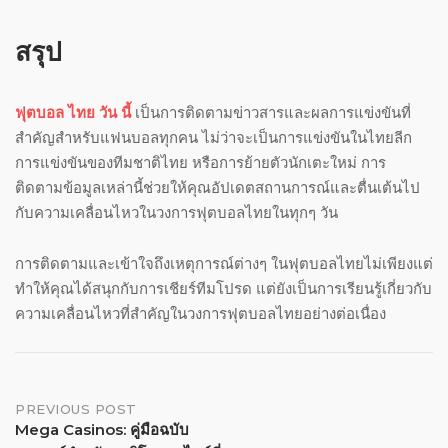
สรุป
ฟุตบอล ไทย วัน นี้
เป็นการติดตามข่าวสารและผลการแข่งขันที่
สำคัญสำหรับแฟนบอลทุกคน ไม่ว่าจะเป็นการแข่งขันในไทยลีก
การแข่งขันของทีมชาติไทย หรือการย้ายตัวนักเตะใหม่ การ
ติดตามข้อมูลเหล่านี้ช่วยให้คุณอัปเดตสถานการณ์และตื่นเต้นไป
กับความเคลื่อนไหวในวงการฟุตบอลไทยในทุกๆ วัน
การติดตามและเข้าใจถึงเหตุการณ์ต่างๆ ในฟุตบอลไทยไม่เพียงแต่
ทำให้คุณได้สนุกกับการเชียร์ทีมโปรด แต่ยังเป็นการเรียนรู้เกี่ยวกับ
ความเคลื่อนไหวที่สำคัญในวงการฟุตบอลไทยอย่างต่อเนื่อง
Post
PREVIOUS POST
Mega Casinos: คู่มือฉบับ