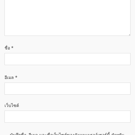
ชื่อ
*
อีเมล
*
เว็บไซต์
บันทึกชื่อ, อีเมล และชื่อเว็บไซต์ของฉันบนเบราว์เซอร์นี้ สำหรับ