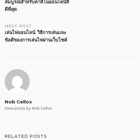
navigation
สมบูรณ์สำหรับคาสิโนออนไลน์ที่
ดีที่สุด
NEXT POST
เล่นไพ่ออนไลน์: วิธีการเล่นและ
ข้อดีของการเล่นไพ่ผ่านเว็บไซต์
Nob Cellox
View posts by Nob Cellox
RELATED POSTS