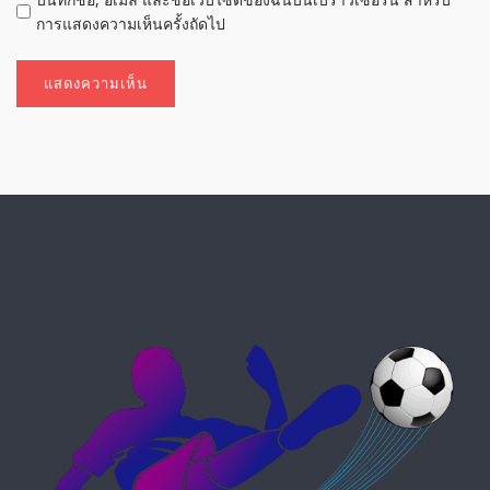
การแสดงความเห็นครั้งถัดไป