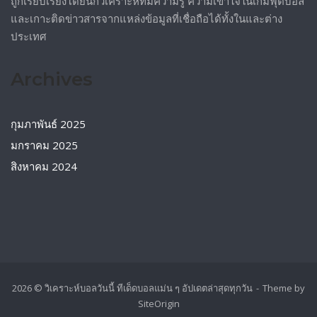
ถูกเรียบเรียงโดยนักวิเคราะห์ที่มีความรู้ ความเข้าใจในเกมฟุตบอล
และเกาะติดข่าวสารจากแหล่งข้อมูลที่เชื่อถือได้ทั้งในและต่าง
ประเทศ
Archives
กุมภาพันธ์ 2025
มกราคม 2025
สิงหาคม 2024
2026 © วิเคราะห์บอลวันนี้ ทีเด็ดบอลแม่น ๆ อัปเดตล่าสุดทุกวัน
Theme by
SiteOrigin