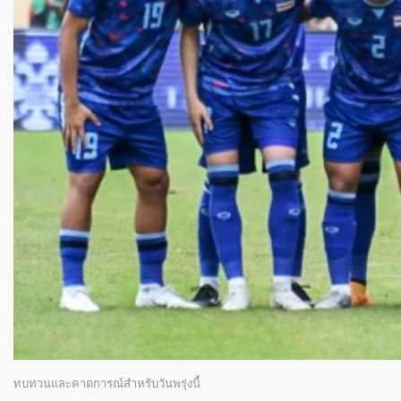
ทบทวนและคาดการณ์สำหรับวันพรุ่งนี้