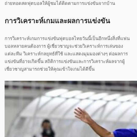
ถ่ายทอดสดฟุตบอลให้ผู้ชมได้ติดตามการแข่งขันจากบ้าน
การวิเคราะห์เกมและผลการแข่งขัน
การวิเคราะห์เกมการแข่งขันฟุตบอลไทยวันนี้เป็นอีกหนึ่งสิ่งที่แฟน
บอลหลายคนต้องการ ผู้เชี่ยวชาญจะช่วยวิเคราะห์การเล่นของ
แต่ละทีม วิเคราะห์กลยุทธ์ที่ใช้ และแสดงมุมมองต่างๆ ต่อผลการ
แข่งขันที่อาจเกิดขึ้น สถิติการแข่งขันและการวิเคราะห์ผลจากผู้
เชี่ยวชาญสามารถช่วยให้คุณเข้าใจเกมได้ดีขึ้น