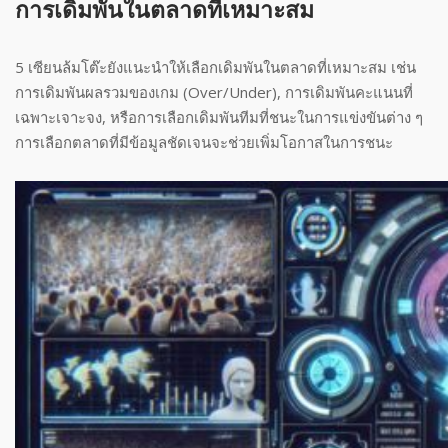
การเดิมพันในตลาดที่เหมาะสม
5 เซียนล้มโต๊ะยังแนะนำให้เลือกเดิมพันในตลาดที่เหมาะสม เช่น
การเดิมพันผลรวมของเกม (Over/Under), การเดิมพันคะแนนที่
เฉพาะเจาะจง, หรือการเลือกเดิมพันทีมที่ชนะในการแข่งขันต่าง ๆ
การเลือกตลาดที่มีข้อมูลชัดเจนจะช่วยเพิ่มโอกาสในการชนะ