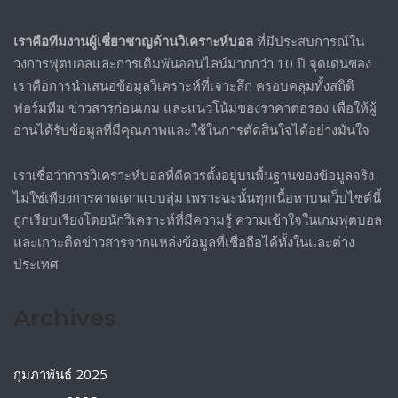
เราคือทีมงานผู้เชี่ยวชาญด้านวิเคราะห์บอล
ที่มีประสบการณ์ใน
วงการฟุตบอลและการเดิมพันออนไลน์มากกว่า 10 ปี จุดเด่นของ
เราคือการนำเสนอข้อมูลวิเคราะห์ที่เจาะลึก ครอบคลุมทั้งสถิติ
ฟอร์มทีม ข่าวสารก่อนเกม และแนวโน้มของราคาต่อรอง เพื่อให้ผู้
อ่านได้รับข้อมูลที่มีคุณภาพและใช้ในการตัดสินใจได้อย่างมั่นใจ
เราเชื่อว่าการวิเคราะห์บอลที่ดีควรตั้งอยู่บนพื้นฐานของข้อมูลจริง
ไม่ใช่เพียงการคาดเดาแบบสุ่ม เพราะฉะนั้นทุกเนื้อหาบนเว็บไซต์นี้
ถูกเรียบเรียงโดยนักวิเคราะห์ที่มีความรู้ ความเข้าใจในเกมฟุตบอล
และเกาะติดข่าวสารจากแหล่งข้อมูลที่เชื่อถือได้ทั้งในและต่าง
ประเทศ
Archives
กุมภาพันธ์ 2025