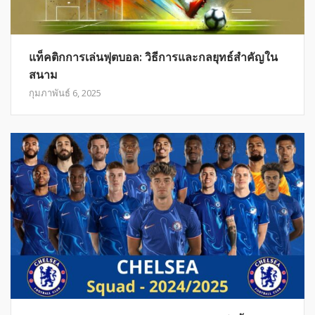
แท็คติกการเล่นฟุตบอล: วิธีการและกลยุทธ์สำคัญใน
สนาม
กุมภาพันธ์ 6, 2025