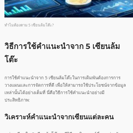
ทำไมต้องตาม 5 เซียนล้มโต๊ะ?
วิธีการใช้คำแนะนำจาก 5 เซียนล้ม
โต๊ะ
การใช้คำแนะนำจาก 5 เซียนล้มโต๊ะในการเดิมพันต้องการการ
วางแผนและการจัดการที่ดี เพื่อให้สามารถใช้ประโยชน์จากข้อมูล
เหล่านั้นได้อย่างเต็มที่ นี่คือวิธีการใช้คำแนะนำอย่างมี
ประสิทธิภาพ:
วิเคราะห์คำแนะนำจากเซียนแต่ละคน