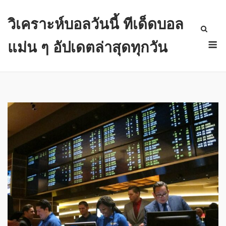
Skip
to
วิเคราะห์บอลวันนี้ ทีเด็ดบอล
content
M
แม่น ๆ อัปเดตล่าสุดทุกวัน