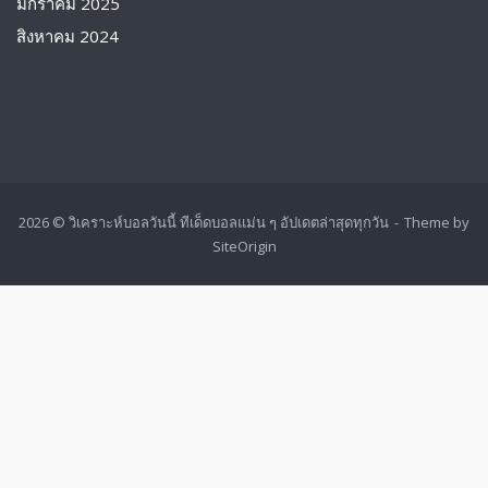
มกราคม 2025
สิงหาคม 2024
2026 © วิเคราะห์บอลวันนี้ ทีเด็ดบอลแม่น ๆ อัปเดตล่าสุดทุกวัน
Theme by
SiteOrigin