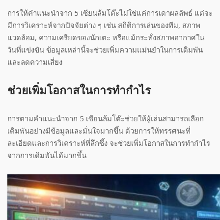
การให้คำแนะนำจาก 5 เซียนล้มโต๊ะไม่ใช่แค่การเดาผลลัพธ์ แต่จะ
มีการวิเคราะห์จากปัจจัยต่าง ๆ เช่น สถิติการเล่นของทีม, สภาพ
แวดล้อม, ความเครียดของนักเตะ หรือแม้กระทั่งสภาพอากาศใน
วันที่แข่งขัน ข้อมูลเหล่านี้จะช่วยเพิ่มความแม่นยำในการเดิมพัน
และลดความเสี่ยง
ช่วยเพิ่มโอกาสในการทำกำไร
การตามคำแนะนำจาก 5 เซียนล้มโต๊ะช่วยให้ผู้เล่นสามารถเลือก
เดิมพันอย่างมีข้อมูลและมั่นใจมากขึ้น ด้วยการให้ทรรศนะที่
ละเอียดและการวิเคราะห์ที่ลึกซึ้ง จะช่วยเพิ่มโอกาสในการทำกำไร
จากการเดิมพันได้มากขึ้น