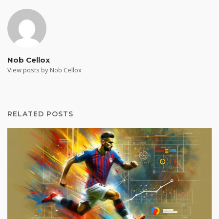
Nob Cellox
View posts by Nob Cellox
RELATED POSTS