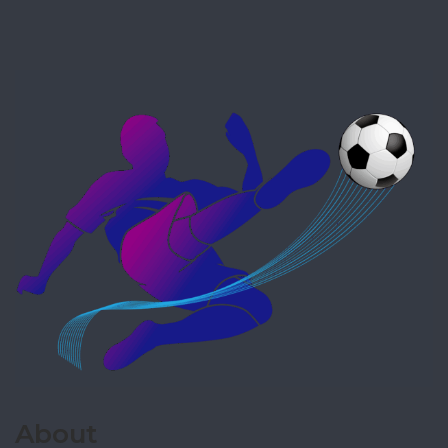
About