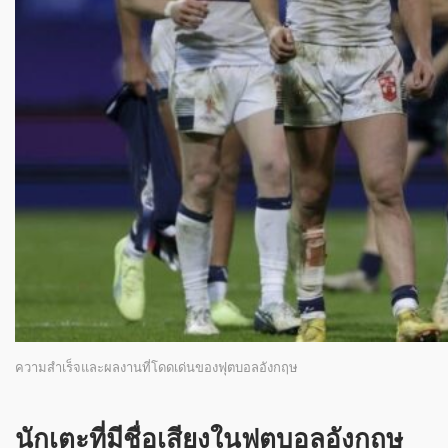
ความสำเร็จและผลงานที่โดดเด่นของฟุตบอลอังกฤษ
นักเตะที่มีชื่อเสียงในฟุตบอลอังกฤษ