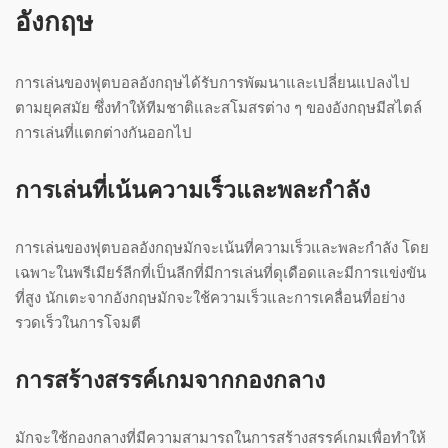
อังกฤษ
การเล่นของฟุตบอลอังกฤษได้รับการพัฒนาและเปลี่ยนแปลงไป
ตามยุคสมัย ซึ่งทำให้ทีมชาติและสโมสรต่าง ๆ ของอังกฤษมีสไตล์
การเล่นที่แตกต่างกันออกไป
การเล่นที่เน้นความเร็วและพละกำลัง
การเล่นของฟุตบอลอังกฤษมักจะเน้นที่ความเร็วและพละกำลัง โดย
เฉพาะในพรีเมียร์ลีกที่เป็นลีกที่มีการเล่นที่ดุเดือดและมีการแข่งขัน
ที่สูง นักเตะจากอังกฤษมักจะใช้ความเร็วและการเคลื่อนที่อย่าง
รวดเร็วในการโจมตี
การสร้างสรรค์เกมจากกองกลาง
มักจะใช้กองกลางที่มีความสามารถในการสร้างสรรค์เกมเพื่อทำให้