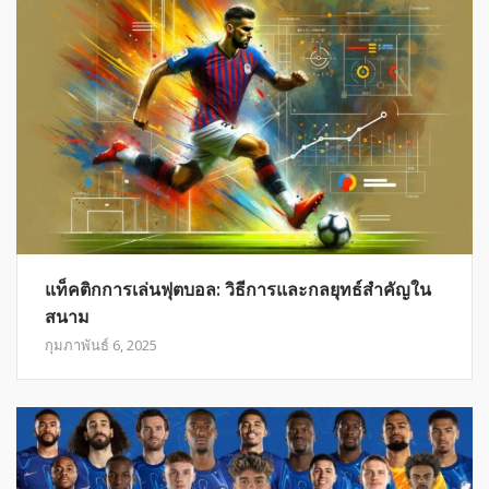
แท็คติกการเล่นฟุตบอล: วิธีการและกลยุทธ์สำคัญใน
สนาม
กุมภาพันธ์ 6, 2025