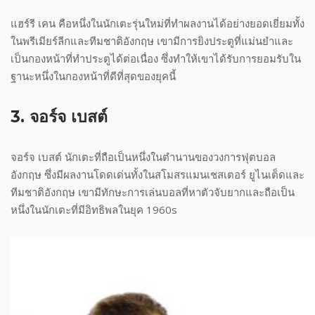
แฮร์รี เคน คือหนึ่งในนักเตะรุ่นใหม่ที่ทำผลงานได้อย่างยอดเยี่ยมทั้ง
ในพรีเมียร์ลีกและทีมชาติอังกฤษ เขามีการยิงประตูที่แม่นยำและ
เป็นกองหน้าที่ทำประตูได้ต่อเนื่อง ซึ่งทำให้เขาได้รับการยอมรับใน
ฐานะหนึ่งในกองหน้าที่ดีที่สุดของยุคนี้
3. จอร์จ เบสต์
จอร์จ เบสต์ นักเตะที่ถือเป็นหนึ่งในตำนานของวงการฟุตบอล
อังกฤษ ซึ่งมีผลงานโดดเด่นทั้งในสโมสรแมนเชสเตอร์ ยูไนเต็ดและ
ทีมชาติอังกฤษ เขามีทักษะการเล่นบอลที่หาตัวจับยากและถือเป็น
หนึ่งในนักเตะที่มีอิทธิพลในยุค 1960s